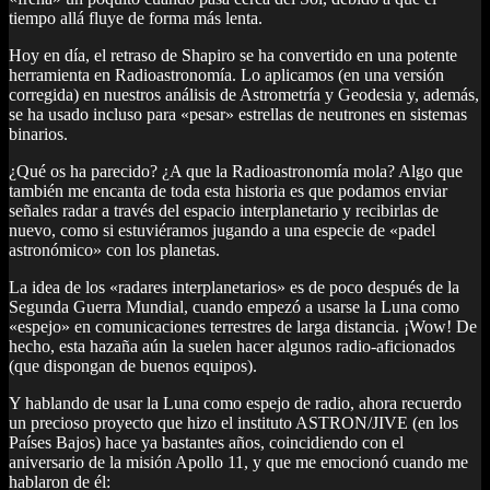
tiempo allá fluye de forma más lenta.
Hoy en día, el retraso de Shapiro se ha convertido en una potente
herramienta en Radioastronomía. Lo aplicamos (en una versión
corregida) en nuestros análisis de Astrometría y Geodesia y, además,
se ha usado incluso para «pesar» estrellas de neutrones en sistemas
binarios.
¿Qué os ha parecido? ¿A que la Radioastronomía mola? Algo que
también me encanta de toda esta historia es que podamos enviar
señales radar a través del espacio interplanetario y recibirlas de
nuevo, como si estuviéramos jugando a una especie de «padel
astronómico» con los planetas.
La idea de los «radares interplanetarios» es de poco después de la
Segunda Guerra Mundial, cuando empezó a usarse la Luna como
«espejo» en comunicaciones terrestres de larga distancia. ¡Wow! De
hecho, esta hazaña aún la suelen hacer algunos radio-aficionados
(que dispongan de buenos equipos).
Y hablando de usar la Luna como espejo de radio, ahora recuerdo
un precioso proyecto que hizo el instituto ASTRON/JIVE (en los
Países Bajos) hace ya bastantes años, coincidiendo con el
aniversario de la misión Apollo 11, y que me emocionó cuando me
hablaron de él: