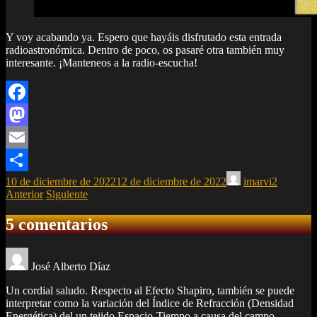
Y voy acabando ya. Espero que hayáis disfrutado esta entrada
radioastronómica. Dentro de poco, os pasaré otra también muy
interesante. ¡Manteneos a la radio-escucha!
Facebook
Mastodon
Email
10 de diciembre de 2022
12 de diciembre de 2022
imarvi2
Compartir
Anterior
Siguiente
5 comentarios
José Alberto Díaz
Un cordial saludo. Respecto al Efecto Shapiro, también se puede
interpretar como la variación del Índice de Refracción (Densidad
Energética) del un tejido Espacio-Tiempo a causa del campo