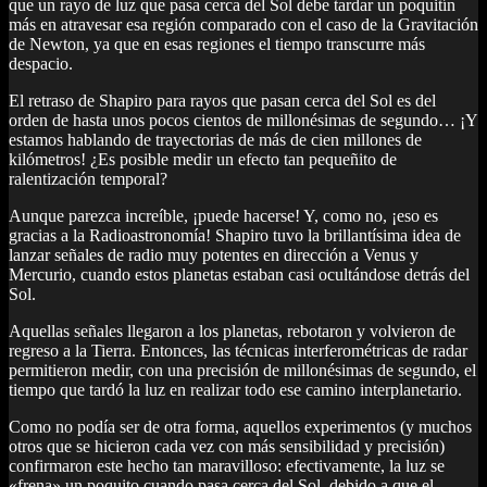
que un rayo de luz que pasa cerca del Sol debe tardar un poquitín
más en atravesar esa región comparado con el caso de la Gravitación
de Newton, ya que en esas regiones el tiempo transcurre más
despacio.
El retraso de Shapiro para rayos que pasan cerca del Sol es del
orden de hasta unos pocos cientos de millonésimas de segundo… ¡Y
estamos hablando de trayectorias de más de cien millones de
kilómetros! ¿Es posible medir un efecto tan pequeñito de
ralentización temporal?
Aunque parezca increíble, ¡puede hacerse! Y, como no, ¡eso es
gracias a la Radioastronomía! Shapiro tuvo la brillantísima idea de
lanzar señales de radio muy potentes en dirección a Venus y
Mercurio, cuando estos planetas estaban casi ocultándose detrás del
Sol.
Aquellas señales llegaron a los planetas, rebotaron y volvieron de
regreso a la Tierra. Entonces, las técnicas interferométricas de radar
permitieron medir, con una precisión de millonésimas de segundo, el
tiempo que tardó la luz en realizar todo ese camino interplanetario.
Como no podía ser de otra forma, aquellos experimentos (y muchos
otros que se hicieron cada vez con más sensibilidad y precisión)
confirmaron este hecho tan maravilloso: efectivamente, la luz se
«frena» un poquito cuando pasa cerca del Sol, debido a que el