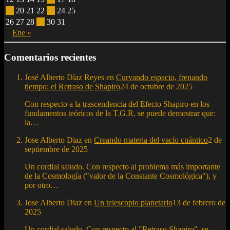
19
20
21
22
23
24
25
26
27
28
29
30
31
Ene »
Comentarios recientes
José Alberto Díaz Reyes
en
Curvando espacio, frenando
tiempo: el Retraso de Shapiro
24 de octubre de 2025
Con respecto a la trascendencia del Efecto Shapiro en los
fundamentos teóricos de la T.G.R, se puede demostrar que:
la…
Jose Alberto Diaz
en
Creando materia del vacío cuántico
2 de
septiembre de 2025
Un cordial saludo. Con respecto al problema más importante
de la Cosmología ("valor de la Constante Cosmológica"), y
por otro…
Jose Alberto Diaz
en
Un telescopio planetario
13 de febrero de
2025
Un cordial saludo. Con respecto al "Retraso Shapiro", se