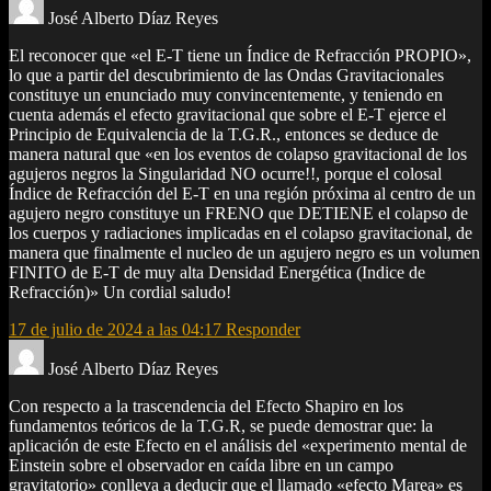
José Alberto Díaz Reyes
El reconocer que «el E-T tiene un Índice de Refracción PROPIO»,
lo que a partir del descubrimiento de las Ondas Gravitacionales
constituye un enunciado muy convincentemente, y teniendo en
cuenta además el efecto gravitacional que sobre el E-T ejerce el
Principio de Equivalencia de la T.G.R., entonces se deduce de
manera natural que «en los eventos de colapso gravitacional de los
agujeros negros la Singularidad NO ocurre!!, porque el colosal
Índice de Refracción del E-T en una región próxima al centro de un
agujero negro constituye un FRENO que DETIENE el colapso de
los cuerpos y radiaciones implicadas en el colapso gravitacional, de
manera que finalmente el nucleo de un agujero negro es un volumen
FINITO de E-T de muy alta Densidad Energética (Indice de
Refracción)» Un cordial saludo!
17 de julio de 2024 a las 04:17
Responder
José Alberto Díaz Reyes
Con respecto a la trascendencia del Efecto Shapiro en los
fundamentos teóricos de la T.G.R, se puede demostrar que: la
aplicación de este Efecto en el análisis del «experimento mental de
Einstein sobre el observador en caída libre en un campo
gravitatorio» conlleva a deducir que el llamado «efecto Marea» es