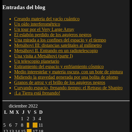
Entradas del blog
Creando materia del vacío cuántico
Un oído interferométrico
Un tour por el Very Large Array
El eslabón perdido de los agujeros negros
Una mirada a los confines del espacio y el tiempo
Metsähovi III: distancias satelitales al milímetro
Metsähovi II. Entrando en un radiotelescopio
Una visita a Metsähovi (parte I)
Un telescopio planetario
Estiramiento del espacio y enfriamiento cósmico
Medio interestelar y materia oscura, con un bote de pintura
Midiendo la gravedad generada por una bolita de plomo
Granos de arroz y el brillo de los agujeros negros
Curvando espacio, frenando tiempo: el Retraso de Shapiro
¡La Tierra está frenando!
diciembre 2022
L
M
X
J
V
S
D
1
2
3
4
5
6
7
8
9
10
11
12
13
14
15
16
17
18