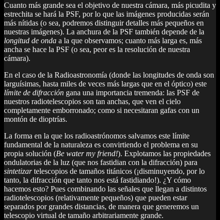
Cuanto más grande sea el objetivo de nuestra cámara, más picudita y
estrechita se hará la PSF, por lo que las imágenes producidas serán
más nítidas (o sea, podremos distinguir detalles más pequeños en
nuestras imágenes). La anchura de la PSF también depende de la
longitud de onda
a la que observamos; cuanto más larga es, más
ancha se hace la PSF (o sea, peor es la resolución de nuestra
cámara).
En el caso de la Radioastronomía (donde las longitudes de onda son
larguísimas, hasta miles de veces más largas que en el óptico) este
límite de difracción
gana una importancia tremenda: las PSF de
nuestros radiotelescopios son tan anchas, que ven el cielo
completamente emborronado; como si necesitaran gafas con un
montón de dioptrías.
La forma en la que los radioastrónomos salvamos este límite
fundamental de la naturaleza es convirtiendo el problema en su
propia solución (
Be water my friend!
). Explotamos las propiedades
ondulatorias de la luz (que nos fastidian con la difracción) para
sintetizar
telescopios de tamaños titánicos (¡disminuyendo, por lo
tanto, la difracción que tanto nos está fastidiando!). ¿Y cómo
hacemos esto? Pues combinando las señales que llegan a distintos
radiotelescopios (relativamente pequeños) que pueden estar
separados por grandes distancias, de manera que generemos un
telescopio virtual de tamaño arbitrariamente grande.