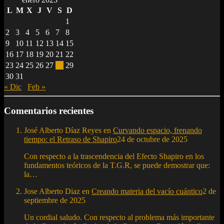
L
M
X
J
V
S
D
1
2
3
4
5
6
7
8
9
10
11
12
13
14
15
16
17
18
19
20
21
22
23
24
25
26
27
28
29
30
31
« Dic
Feb »
Comentarios recientes
José Alberto Díaz Reyes
en
Curvando espacio, frenando
tiempo: el Retraso de Shapiro
24 de octubre de 2025
Con respecto a la trascendencia del Efecto Shapiro en los
fundamentos teóricos de la T.G.R, se puede demostrar que:
la…
Jose Alberto Diaz
en
Creando materia del vacío cuántico
2 de
septiembre de 2025
Un cordial saludo. Con respecto al problema más importante