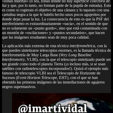
«zonas muertas» (o sea, zonas donde no hay
superficie colectora de
luz
y que, por lo tanto, no forman parte de la pupila de entrada). Esto
es como si cogierais el objetivo de una cámara y lo taparais con una
cartulina negra a la que le habéis hecho unos pocos agujeritos por
donde dejar pasar la luz. La consecuencia de esto es que la PSF del
interferómetro es extraordinariamente «sucia», en el sentido de que
no es solamente un «punto gordo», sino que está contaminada con
un montón de «oscilaciones» y «puntos secundarios», que hacen
que las imágenes resultantes sean de muy poca calidad.
La aplicación más extrema de esta
técnica interferométrica
, con la
que pueden sintetizarse telescopios enormes, es la llamada técnica de
Interferometría de Muy Larga Base (
Very Long Baseline
Interferometry
, VLBI), con la que el telescopio sintetizado puede ser
tan grande como todo el planeta Tierra (¡o incluso más, si se usan
satélites con radiotelescopios incorporados!). Quizá el ejemplo más
famoso de telescopio VLBI sea el Telescopio de Horizonte de
Sucesos (
Event Horizon Telescope
, EHT), con el que se han
obtenido las primeras imágenes de las inmediaciones de agujeros
negros supermasivos.