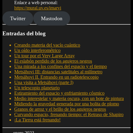
Enlace a web personal:
https://mural.uv.es/imarvi
Twitter
Mastodon
Entradas del blog
Creando materia del vacío cuántico
Un oído interferométrico
Un tour por el Very Large Array
El eslabón perdido de los agujeros negros
Una mirada a los confines del espacio y el tiempo
Metsähovi III: distancias satelitales al milímetro
Metsähovi II. Entrando en un radiotelescopio
Una visita a Metsähovi (parte I)
Un telescopio planetario
Estiramiento del espacio y enfriamiento cósmico
Medio interestelar y materia oscura, con un bote de pintura
Midiendo la gravedad generada por una bolita de plomo
Granos de arroz y el brillo de los agujeros negros
Curvando espacio, frenando tiempo: el Retraso de Shapiro
¡La Tierra está frenando!
enero 2023