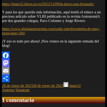
https://imarvi2.blogs.uv.es/2022/12/09/la-tierra-esta-frenando/
Y para los que queráis más información, aquí tenéis el enlace a un
precioso artículo sobre VLBI publicado en la revista AstronomíA
por dos grandes colegas, Paco Colomer y Jorge Rivero:
https://www.globalastronomia.com/radio-interferometria-de-muy-
larga-base-vlbi/
¡Y eso es todo por ahora! ¡Nos vemos en la siguiente entrada del
blog!
Facebook
Mastodon
Email
28 de enero de 2023
28 de enero de 2023
imarvi2
Compartir
Anterior
Siguiente
1 comentario