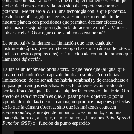
contacto con ella. Tanto es así, que en aquel momento ya sentí que
dedicaría el resto de mi vida profesional a explotar su enorme
potencial. Me refiero a
VLBI
, una tecnología con la que podemos,
desde fotografiar agujeros negros, a estudiar el movimiento de
nuestro planeta con precisiones que permiten detectar efectos de
milésimas de segundo por siglo en la duración de un día. ¡Vamos a
hablar de ella! ¡Os aseguro que también os enamorará!
La principal (y fundamental) limitación que tiene cualquier
instrumento óptico (desde un telescopio hasta una cámara de fotos o
incluso nuestros propios ojos) está relacionada con un fenómeno que
llamamos
difracción
.
La luz es un fenómeno ondulatorio, lo que hace que (al igual que
pasa con el sonido) sea capaz de bordear esquinas (con ciertas
limitaciones; ¡de no ser así, no habría sombras!) y de ensancharse a
su paso por rendijas estrechas. Estos fenómenos están producidos
por la difracción, que afecta a cualquier fenómeno ondulatorio. Otro
efecto de esta difracción es que, al pasar por el objetivo (o por la
«pupila de entrada») de una cámara, no produce imágenes perfectas
de lo que la cámara observa, sino que las imágenes aparecen
emborronadas
; la imagen de un punto no es un punto, sino una
manchita borrosa, a la que, en nuestra jerga, llamamos
Point Spread
Function
(PSF) o «función de punto esparcido».