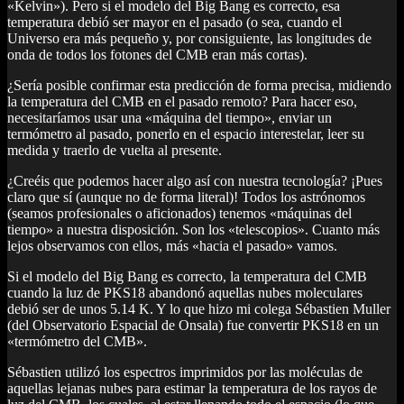
«Kelvin»). Pero si el modelo del Big Bang es correcto, esa
temperatura debió ser mayor en el pasado (o sea, cuando el
Universo era más pequeño y, por consiguiente, las longitudes de
onda de todos los fotones del CMB eran más cortas).
¿Sería posible confirmar esta predicción de forma precisa, midiendo
la temperatura del CMB en el pasado remoto? Para hacer eso,
necesitaríamos usar una «máquina del tiempo», enviar un
termómetro al pasado, ponerlo en el espacio interestelar, leer su
medida y traerlo de vuelta al presente.
¿Creéis que podemos hacer algo así con nuestra tecnología? ¡Pues
claro que sí (aunque no de forma literal)! Todos los astrónomos
(seamos profesionales o aficionados) tenemos «máquinas del
tiempo» a nuestra disposición. Son los «telescopios». Cuanto más
lejos observamos con ellos, más «hacia el pasado» vamos.
Si el modelo del Big Bang es correcto, la temperatura del CMB
cuando la luz de PKS18 abandonó aquellas nubes moleculares
debió ser de unos 5.14 K. Y lo que hizo mi colega Sébastien Muller
(del Observatorio Espacial de Onsala) fue convertir PKS18 en un
«termómetro del CMB».
Sébastien utilizó los espectros imprimidos por las moléculas de
aquellas lejanas nubes para estimar la temperatura de los rayos de