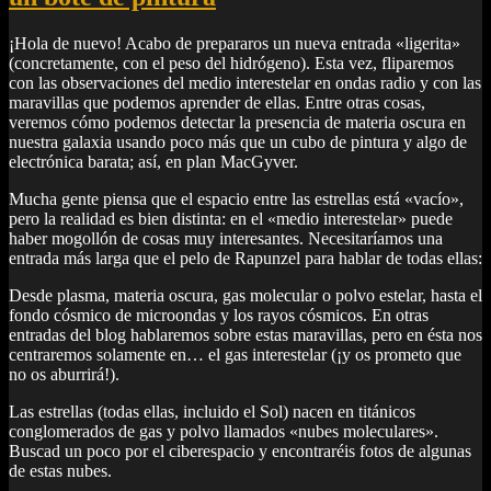
¡Hola de nuevo! Acabo de prepararos un nueva entrada «ligerita»
(concretamente, con el peso del hidrógeno). Esta vez, fliparemos
con las observaciones del medio interestelar en ondas radio y con las
maravillas que podemos aprender de ellas. Entre otras cosas,
veremos cómo podemos detectar la presencia de materia oscura en
nuestra galaxia usando poco más que un cubo de pintura y algo de
electrónica barata; así, en plan MacGyver.
Mucha gente piensa que el espacio entre las estrellas está «vacío»,
pero la realidad es bien distinta: en el «medio interestelar» puede
haber mogollón de cosas muy interesantes. Necesitaríamos una
entrada más larga que el pelo de Rapunzel para hablar de todas ellas:
Desde plasma, materia oscura, gas molecular o polvo estelar, hasta el
fondo cósmico de microondas y los rayos cósmicos. En otras
entradas del blog hablaremos sobre estas maravillas, pero en ésta nos
centraremos solamente en… el gas interestelar (¡y os prometo que
no os aburrirá!).
Las estrellas (todas ellas, incluido el Sol) nacen en titánicos
conglomerados de gas y polvo llamados «nubes moleculares».
Buscad un poco por el ciberespacio y encontraréis fotos de algunas
de estas nubes.