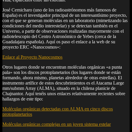
José Cernicharo (uno de los radioastrónomos más famosos de
España) es el investigador principal de un interesantísimo proyecto,
con el que se generan moléculas en un laboratorio (mimetizando las
condiciones del medio interestelar) y se detectan también en el
Universo, a partir de observaciones realizadas mayormente con el
radiotelescopio del Centro Astronómico de Yebes (cerca de la
Guadalajara española). Aquí os paso el enlace a la web de su
proyecto ERC «Nanocosmos»:
Enlace al Proyecto Nanocosmos
Otros lugares donde se encuentran moléculas orgánicas «a punta
pala» son los discos protoplanetarios (los lugares donde se están
formando, ahora mismo, planetas alrededor de otras estrellas). El
instrumento artífice de estos descubrimientos es el Atacama Large
mm/submm Array (ALMA), situado en la chilena planicie de
Chajnantor. Aquí tenéis unos enlaces relativamente recientes sobre
hallazgos de este tipo:
Moléculas orgánicas detectadas con ALMA en cinco discos
protoplanetarios
Moléculas orgánicas complejas en un joven sistema estelar