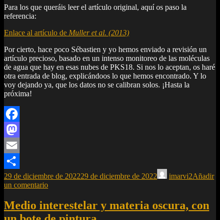
Para los que queráis leer el artículo original, aquí os paso la
referencia:
Enlace al artículo de
Muller et al. (2013)
Por cierto, hace poco Sébastien y yo hemos enviado a revisión un
artículo precioso, basado en un intenso monitoreo de las moléculas
de agua que hay en esas nubes de PKS18. Si nos lo aceptan, os haré
otra entrada de blog, explicándoos lo que hemos encontrado. Y lo
voy dejando ya, que los datos no se calibran solos. ¡Hasta la
próxima!
Facebook
Mastodon
Email
29 de diciembre de 2022
29 de diciembre de 2022
imarvi2
Añadir
Compartir
un comentario
Medio interestelar y materia oscura, con
un bote de pintura