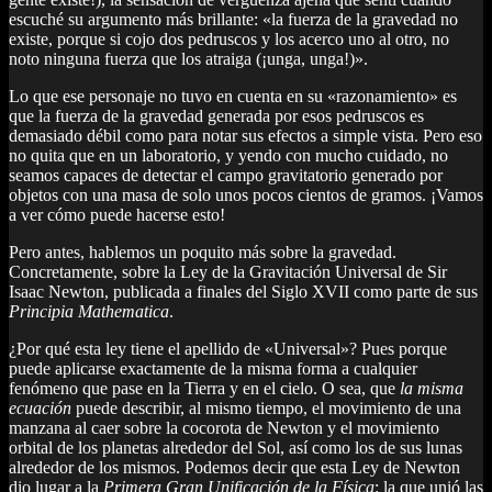
escuché su argumento más brillante: «la fuerza de la gravedad no
existe, porque si cojo dos pedruscos y los acerco uno al otro, no
noto ninguna fuerza que los atraiga (¡unga, unga!)».
Lo que ese personaje no tuvo en cuenta en su «razonamiento» es
que la fuerza de la gravedad generada por esos pedruscos es
demasiado débil como para notar sus efectos a simple vista. Pero eso
no quita que en un laboratorio, y yendo con mucho cuidado, no
seamos capaces de detectar el campo gravitatorio generado por
objetos con una masa de solo unos pocos cientos de gramos. ¡Vamos
a ver cómo puede hacerse esto!
Pero antes, hablemos un poquito más sobre la gravedad.
Concretamente, sobre la Ley de la Gravitación Universal de Sir
Isaac Newton, publicada a finales del Siglo XVII como parte de sus
Principia Mathematica
.
¿Por qué esta ley tiene el apellido de «Universal»? Pues porque
puede aplicarse exactamente de la misma forma a cualquier
fenómeno que pase en la Tierra y en el cielo. O sea, que
la misma
ecuación
puede describir, al mismo tiempo, el movimiento de una
manzana al caer sobre la cocorota de Newton y el movimiento
orbital de los planetas alrededor del Sol, así como los de sus lunas
alrededor de los mismos. Podemos decir que esta Ley de Newton
dio lugar a la
Primera Gran Unificación de la Física
: la que unió las