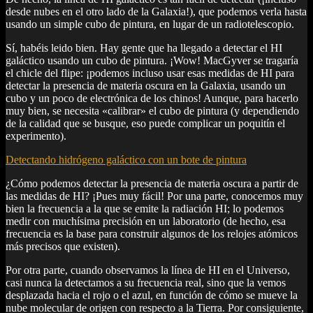
desde nubes en el otro lado de la Galaxia!), que podemos verla hasta
usando un simple cubo de pintura, en lugar de un radiotelescopio.
Sí, habéis leido bien. Hay gente que ha llegado a detectar el HI
galáctico usando un cubo de pintura. ¡Wow! MacGyver se tragaría
el chicle del flipe: ¡podemos incluso usar esas medidas de HI para
detectar la presencia de materia oscura en la Galaxia, usando un
cubo y un poco de electrónica de los chinos! Aunque, para hacerlo
muy bien, se necesita «calibrar» el cubo de pintura (y dependiendo
de la calidad que se busque, eso puede complicar un poquitín el
experimento).
Detectando hidrógeno galáctico con un bote de pintura
¿Cómo podemos detectar la presencia de materia oscura a partir de
las medidas de HI? ¡Pues muy fácil! Por una parte, conocemos muy
bien la frecuencia a la que se emite la radiación HI; lo podemos
medir con muchísima precisión en un laboratorio (de hecho, esa
frecuencia es la base para construir algunos de los relojes atómicos
más precisos que existen).
Por otra parte, cuando observamos la línea de HI en el Universo,
casi nunca la detectamos a su frecuencia real, sino que la vemos
desplazada hacia el rojo o el azul, en función de cómo se mueve la
nube molecular de origen con respecto a la Tierra. Por consiguiente,