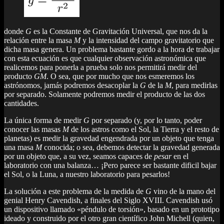
donde
G
es la Constante de Gravitación Universal, que nos da la
relación entre la masa
M
y la intensidad del campo gravitatorio que
dicha masa genera. Un problema bastante gordo a la hora de trabajar
con esta ecuación es que cualquier observación astronómica que
realicemos para ponerla a prueba solo nos permitirá medir del
producto
GM
. O sea, que por mucho que nos esmeremos los
astrónomos, jamás podremos desacoplar la
G
de la
M
, para medirlas
por separado. Solamente podremos medir el producto de las dos
cantidades.
La única forma de medir
G
por separado (y, por lo tanto, poder
conocer las masas
M
de los astros como el Sol, la Tierra y el resto de
planetas) es medir la gravedad engendrada por un objeto que tenga
una masa
M
conocida; o sea, debemos detectar la gravedad generada
por un objeto que, a su vez, seamos capaces de
pesar
en el
laboratorio con una balanza… ¡Pero parece ser bastante dificil bajar
el Sol, o la Luna, a nuestro laboratorio para pesarlos!
La solución a este problema de la medida de
G
vino de la mano del
genial Henry Cavendish, a finales del Siglo XVIII. Cavendish usó
un dispositivo llamado «péndulo de torsión», basado en un prototipo
ideado y construido por el otro gran científico John Michell (quien,