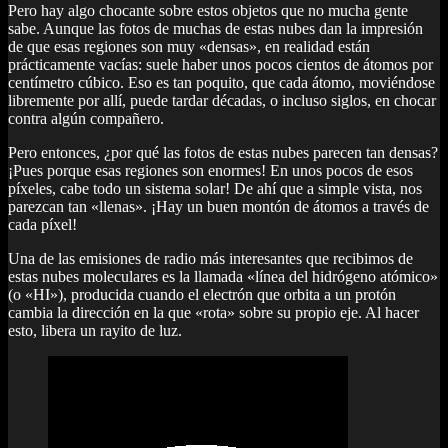
Pero hay algo chocante sobre estos objetos que no mucha gente
sabe. Aunque las fotos de muchas de estas nubes dan la impresión
de que esas regiones son muy «densas», en realidad están
prácticamente vacías: suele haber unos pocos cientos de átomos por
centímetro cúbico. Eso es tan poquito, que cada átomo, moviéndose
libremente por allí, puede tardar décadas, o incluso siglos, en chocar
contra algún compañero.
Pero entonces, ¿por qué las fotos de estas nubes parecen tan densas?
¡Pues porque esas regiones son enormes! En unos pocos de esos
píxeles, cabe todo un sistema solar! De ahí que a simple vista, nos
parezcan tan «llenas». ¡Hay un buen montón de átomos a través de
cada píxel!
Una de las emisiones de radio más interesantes que recibimos de
estas nubes moleculares es la llamada «línea del hidrógeno atómico»
(o «HI»), producida cuando el electrón que orbita a un protón
cambia la dirección en la que «rota» sobre su propio eje. Al hacer
esto, libera un rayito de luz.