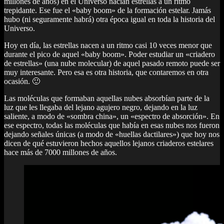
millones de años) en el Universo nacían estrellas a un ritmo
trepidante. Ese fue el «baby boom» de la formación estelar. Jamás
hubo (ni seguramente habrá) otra época igual en toda la historia del
Universo.
Hoy en día, las estrellas nacen a un ritmo casi 10 veces menor que
durante el pico de aquel «baby boom». Poder estudiar un «criadero
de estrellas» (una nube molecular) de aquel pasado remoto puede ser
muy interesante. Pero esa es otra historia, que contaremos en otra
ocasión. 🙂
Las moléculas que formaban aquellas nubes absorbían parte de la
luz que les llegaba del lejano agujero negro, dejando en la luz
saliente, a modo de «sombra china», un «espectro de absorción». En
ese espectro, todas las moléculas que había en esas nubes nos fueron
dejando señales únicas (a modo de «huellas dactilares») que hoy nos
dicen de qué estuvieron hechos aquellos lejanos criaderos estelares
hace más de 7000 millones de años.