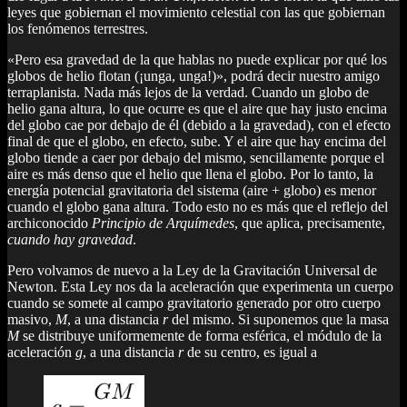
leyes que gobiernan el movimiento celestial con las que gobiernan
los fenómenos terrestres.
«Pero esa gravedad de la que hablas no puede explicar por qué los
globos de helio flotan (¡unga, unga!)», podrá decir nuestro amigo
terraplanista. Nada más lejos de la verdad. Cuando un globo de
helio gana altura, lo que ocurre es que el aire que hay justo encima
del globo cae por debajo de él (debido a la gravedad), con el efecto
final de que el globo, en efecto, sube. Y el aire que hay encima del
globo tiende a caer por debajo del mismo, sencillamente porque el
aire es más denso que el helio que llena el globo. Por lo tanto, la
energía potencial gravitatoria del sistema (aire + globo) es menor
cuando el globo gana altura. Todo esto no es más que el reflejo del
archiconocido
Principio de Arquímedes
, que aplica, precisamente,
cuando hay gravedad
.
Pero volvamos de nuevo a la Ley de la Gravitación Universal de
Newton. Esta Ley nos da la aceleración que experimenta un cuerpo
cuando se somete al campo gravitatorio generado por otro cuerpo
masivo,
M
, a una distancia
r
del mismo. Si suponemos que la masa
M
se distribuye uniformemente de forma esférica, el módulo de la
aceleración
g
, a una distancia
r
de su centro, es igual a