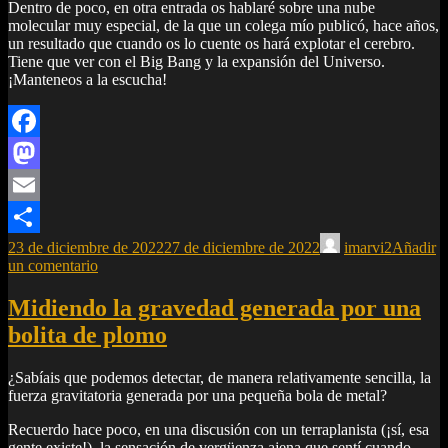
Dentro de poco, en otra entrada os hablaré sobre una nube
molecular muy especial, de la que un colega mío publicó, hace años,
un resultado que cuando os lo cuente os hará explotar el cerebro.
Tiene que ver con el Big Bang y la expansión del Universo.
¡Manteneos a la escucha!
Facebook
Mastodon
Email
23 de diciembre de 2022
27 de diciembre de 2022
imarvi2
Añadir
Compartir
un comentario
Midiendo la gravedad generada por una
bolita de plomo
¿Sabíais que podemos detectar, de manera relativamente sencilla, la
fuerza gravitatoria generada por una pequeña bola de metal?
Recuerdo hace poco, en una discusión con un terraplanista (¡sí, esa
gente existe!), la sensación de vergüenza ajena que sentí cuando