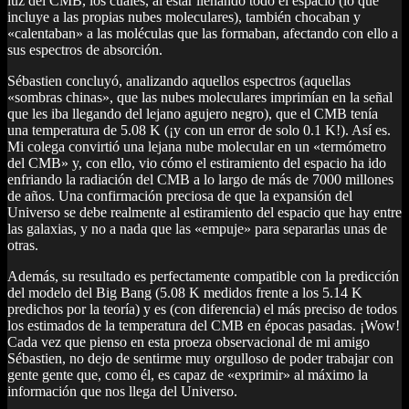
luz del CMB, los cuales, al estar llenando todo el espacio (lo que
incluye a las propias nubes moleculares), también chocaban y
«calentaban» a las moléculas que las formaban, afectando con ello a
sus espectros de absorción.
Sébastien concluyó, analizando aquellos espectros (aquellas
«sombras chinas», que las nubes moleculares imprimían en la señal
que les iba llegando del lejano agujero negro), que el CMB tenía
una temperatura de 5.08 K (¡y con un error de solo 0.1 K!). Así es.
Mi colega convirtió una lejana nube molecular en un «termómetro
del CMB» y, con ello, vio cómo el estiramiento del espacio ha ido
enfriando la radiación del CMB a lo largo de más de 7000 millones
de años. Una confirmación preciosa de que la expansión del
Universo se debe realmente al estiramiento del espacio que hay entre
las galaxias, y no a nada que las «empuje» para separarlas unas de
otras.
Además, su resultado es perfectamente compatible con la predicción
del modelo del Big Bang (5.08 K medidos frente a los 5.14 K
predichos por la teoría) y es (con diferencia) el más preciso de todos
los estimados de la temperatura del CMB en épocas pasadas. ¡Wow!
Cada vez que pienso en esta proeza observacional de mi amigo
Sébastien, no dejo de sentirme muy orgulloso de poder trabajar con
gente gente que, como él, es capaz de «exprimir» al máximo la
información que nos llega del Universo.