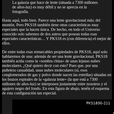
La galaxia que hace de lente (situada a 7300 millones
de años-luz) es muy débil y no se aprecia en la
fotografía.
Hasta aquí, todo bien. Parece una lente gravitacional más; del
montón. Pero PKS18 también tiene otras características muy
especiales que la hacen única. De hecho, en todo el Universo
conocido solo sabemos de dos astros que posean todas esas
especiales características… Y PKS18 es (con diferencia) el mejor de
ellos.
De entre todas esas remarcables propiedades de PKS18, aquí solo
hablaremos de una: además de ser una lente gravitacional, PKS18
también actúa como la «sombra china» de unas lejanas nubes
moleculares. ¿Qué quiero decir con esto? Pues que, por una
puñetera casualidad, unas nubes moleculares (sí, esos
conglomerados de gas y polvo donde nacen las estrellas) situadas en
los brazos espirales de la «galaxia lente» (la que está a 7300
millones de años-luz) se interponen justamente entre nosotros y el
agujero negro del fondo. En esta figura de abajo, tenéis el esquema
de esta configuración tan especial.