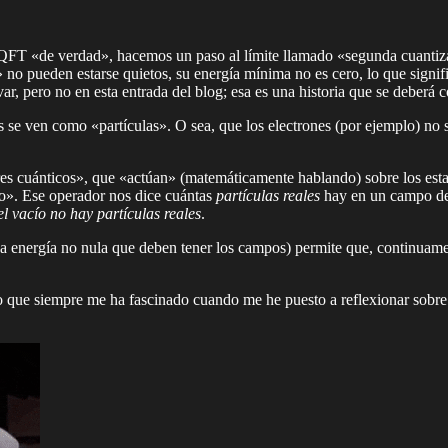
 QFT «de verdad», hacemos un paso al límite llamado «segunda cuantiza
» no pueden estarse quietos, su energía mínima no es cero, lo que sign
ar, pero no en esta entrada del blog; esa es una historia que se deberá c
s se ven como «partículas». O sea, que los electrones (por ejemplo) no
s cuánticos», que «actúan» (matemáticamente hablando) sobre los esta
». Ese operador nos dice cuántas
partículas reales
hay en un campo det
el vacío no hay partículas reales
.
esa energía no nula que deben tener los campos) permite que, continuame
go que siempre me ha fascinado cuando me he puesto a reflexionar sobre